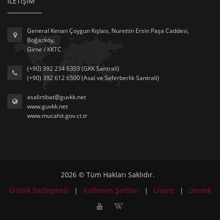
İLETİŞİM
General Kenan Çoygun Kışlası, Nurettin Ersin Paşa Caddesi,
Boğazköy,
Girne / KKTC
(+90) 392 234 6303 (GKK Santrali)
(+90) 392 612 6500 (Asal ve Seferberlik Santrali)
asalirtibat@guvkk.net
www.guvkk.net
www.mucahit.gov.ct.tr
2026 © Tüm Hakları Saklıdır.
Gizlilik Sözleşmesi
|
Kullanım Şartları
|
Lisans
|
Destek