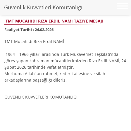
Güvenlik Kuvvetleri Komutanlığı
TMT MÜCAHİDİ RİZA ERDİL NAMİ TAZİYE MESAJI
Faaliyet Tarihi :
24.02.2026
TMT Mücahidi Riza Erdil NAMİ
1964 – 1966 yılları arasında Türk Mukavemet Teşkilatı’nda
görev yapan kahraman mücahitlerimizden Riza Erdil NAMİ, 24
Şubat 2026 tarihinde vefat etmiştir.
Merhuma Allah’tan rahmet, kederli ailesine ve silah
arkadaşlarına başsağlığı dileriz.
GÜVENLİK KUVVETLERİ KOMUTANLIĞI