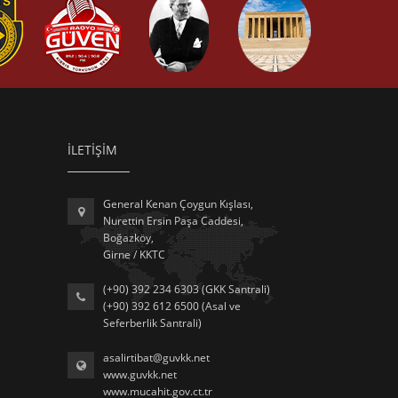
İLETİŞİM
General Kenan Çoygun Kışlası,
Nurettin Ersin Paşa Caddesi,
Boğazköy,
Girne / KKTC
(+90) 392 234 6303 (GKK Santrali)
(+90) 392 612 6500 (Asal ve
Seferberlik Santrali)
asalirtibat@guvkk.net
www.guvkk.net
www.mucahit.gov.ct.tr