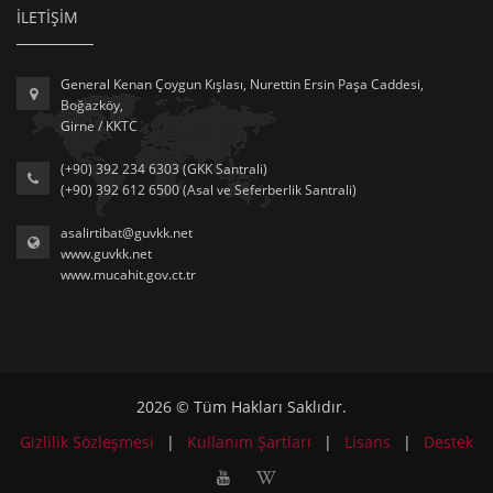
İLETİŞİM
General Kenan Çoygun Kışlası, Nurettin Ersin Paşa Caddesi,
Boğazköy,
Girne / KKTC
(+90) 392 234 6303 (GKK Santrali)
(+90) 392 612 6500 (Asal ve Seferberlik Santrali)
asalirtibat@guvkk.net
www.guvkk.net
www.mucahit.gov.ct.tr
2026 © Tüm Hakları Saklıdır.
Gizlilik Sözleşmesi
|
Kullanım Şartları
|
Lisans
|
Destek