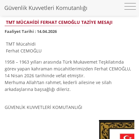
Güvenlik Kuvvetleri Komutanlığı
TMT MÜCAHİDİ FERHAT CEMOĞLU TAZİYE MESAJI
Faaliyet Tarihi :
14.04.2026
TMT Mücahidi
Ferhat CEMOĞLU
1958 – 1963 yılları arasında Türk Mukavemet Teşkilatında
görev yapan kahraman mücahitlerimizden Ferhat CEMOĞLU,
14 Nisan 2026 tarihinde vefat etmiştir.
Merhuma Allah’tan rahmet, kederli ailesine ve silah
arkadaşlarına başsağlığı dileriz.
GÜVENLİK KUVVETLERİ
KOMUTANLIĞI