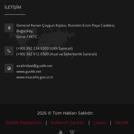
İLETİŞİM
General Kenan Çoygun Kışlası, Nurettin Ersin Paşa Caddesi,
Boğazköy,
Girne / KKTC
(+90) 392 234 6303 (GKK Santrali)
(+90) 392 612 6500 (Asal ve Seferberlik Santrali)
asalirtibat@guvkk.net
www.guvkk.net
www.mucahit.gov.ct.tr
2026 © Tüm Hakları Saklıdır.
Gizlilik Sözleşmesi
|
Kullanım Şartları
|
Lisans
|
Destek