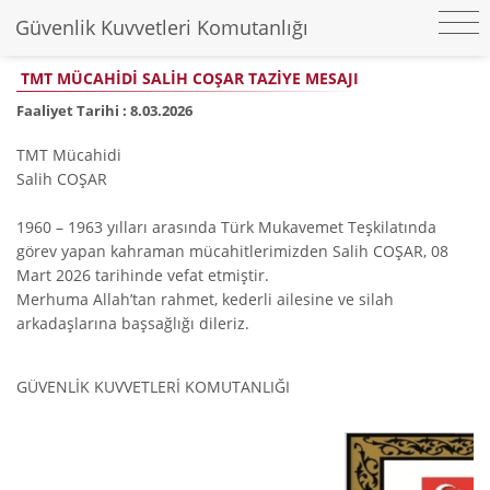
Güvenlik Kuvvetleri Komutanlığı
TMT MÜCAHİDİ SALİH COŞAR TAZİYE MESAJI
Faaliyet Tarihi :
8.03.2026
TMT Mücahidi
Salih COŞAR
1960 – 1963 yılları arasında Türk Mukavemet Teşkilatında
görev yapan kahraman mücahitlerimizden Salih COŞAR, 08
Mart 2026 tarihinde vefat etmiştir.
Merhuma Allah’tan rahmet, kederli ailesine ve silah
arkadaşlarına başsağlığı dileriz.
GÜVENLİK KUVVETLERİ
KOMUTANLIĞI