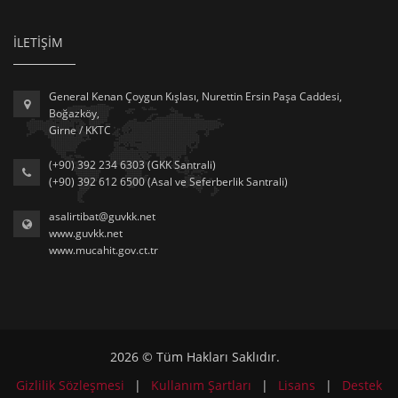
İLETİŞİM
General Kenan Çoygun Kışlası, Nurettin Ersin Paşa Caddesi,
Boğazköy,
Girne / KKTC
(+90) 392 234 6303 (GKK Santrali)
(+90) 392 612 6500 (Asal ve Seferberlik Santrali)
asalirtibat@guvkk.net
www.guvkk.net
www.mucahit.gov.ct.tr
2026 © Tüm Hakları Saklıdır.
Gizlilik Sözleşmesi
|
Kullanım Şartları
|
Lisans
|
Destek