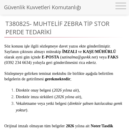
Güvenlik Kuvvetleri Komutanlığı
T380825- MUHTELİF ZEBRA TİP STOR
PERDE TEDARİKİ
Söz konusu işle ilgili sözleşmeye davet yazısı ekte gönderilmiştir.
Sayfanın çıktısını almayı müteakip
İMZALI
ve
KAŞE
/
MÜHÜRLÜ
olarak ayni gün içinde
E-POSTA
(
satinalma@guvkk.net
) veya
FAKS
(0392 234 6634) yoluyla geri gönderilmesini rica ederiz.
Sözleşmeye gelirken teminat mektubu ile birlikte aşağıda belirtilen
belgelerin de getirilmesi
gerekmektedir
;
Direktör onay belgesi (
2026 yılına ait
),
Direktör imza sirküleri (
2026 yılına ait
),
Vekaletname veya yetki belgesi (
direktör şahsen katılacaksa gerek
yoktur
).
Orijinal imzalı olmayan tüm belgeler
2026
yılına ait
Noter
/
Tasdik