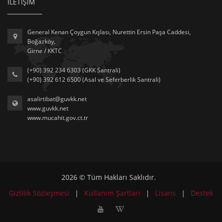
İLETİŞİM
General Kenan Çoygun Kışlası, Nurettin Ersin Paşa Caddesi,
Boğazköy,
Girne / KKTC
(+90) 392 234 6303 (GKK Santrali)
(+90) 392 612 6500 (Asal ve Seferberlik Santrali)
asalirtibat@guvkk.net
www.guvkk.net
www.mucahit.gov.ct.tr
2026 © Tüm Hakları Saklıdır.
Gizlilik Sözleşmesi
|
Kullanım Şartları
|
Lisans
|
Destek