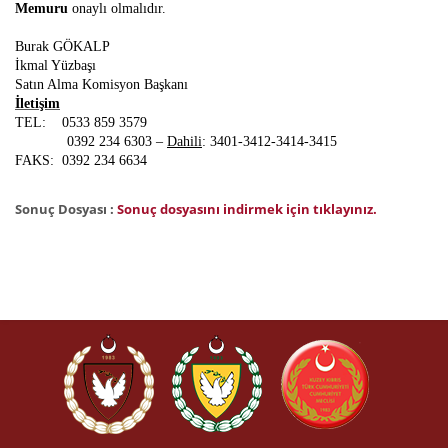
Memuru
onaylı olmalıdır.
Burak GÖKALP
İkmal Yüzbaşı
Satın Alma Komisyon Başkanı
İletişim
TEL:
0533 859 3579
0392 234 6303 –
Dahili
:
3401-3412-3414-3415
FAKS:
0392 234 6634
Sonuç Dosyası :
Sonuç dosyasını indirmek için tıklayınız.